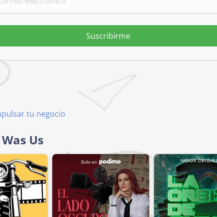
Suscribirme
mpulsar tu negocio
t Was Us