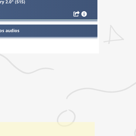
ry 2.0" (515)
os audios