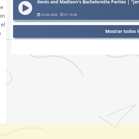
Kevin and Madison's Bachelorette Parties | "Jer
de
23-06-2026
01:19:06
 en
 el
Mostrar todos l
n