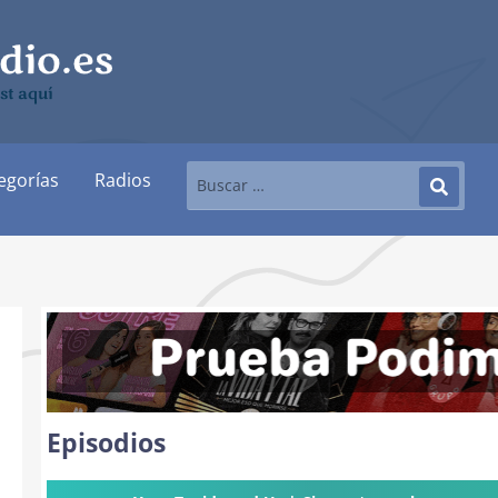
st aquí
egorías
Radios
Episodios