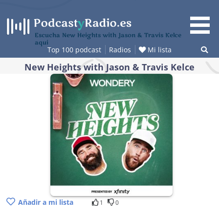
Saltar
al
contenido
Escucha New Heights with Jason & Travis Kelce
aquí
Top 100 podcast
Radios
Mi lista
New Heights with Jason & Travis Kelce
Añadir a mi lista
1
0