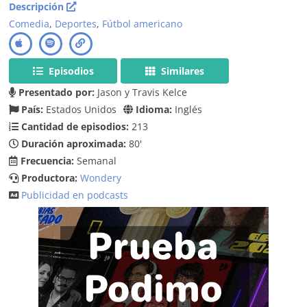
Descripción
Comedia
,
Deportes
,
Fútbol americano
Episodios
Similares
Presentado por:
Jason y Travis Kelce
País:
Estados Unidos
Idioma:
Inglés
Cantidad de episodios:
213
Duración aproximada:
80'
Frecuencia:
Semanal
Productora:
Wondery
Publicidad en podcasts