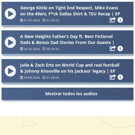
George Kittle on Tight End Respect, Mike Evans
on the 49ers, F*ck Dallas Shirt & TEU Recap | EP
197
01-07-2026
01:20:23
A New Heights Father’s Day ft. Best Fictional
Dads & Bonus Dad Stories From Our Guests |
Bonus EP
26-06-2026
00:18:23
Julie & Zach Ertz on World Cup and real football
& Johnny Knoxville on his Jackass' legacy | EP
196
24-06-2026
01:35:03
Mostrar todos los audios