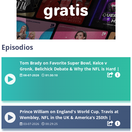
Episodios
Tom Brady on Favorite Super Bowl, Kelce v
Gronk, Belichick Debate & Why the NFL is Hard |
EP 198
08-07-2026
01:30:10
Prince William on England's World Cup, Travis at
Wembley, NFL in the UK & America's 250th |
Bonus EP
03-07-2026
00:29:25