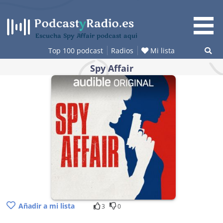
Saltar
al
contenido
Escucha Spy Affair podcast aquí
Top 100 podcast
Radios
Mi lista
Spy Affair
Añadir a mi lista
3
0