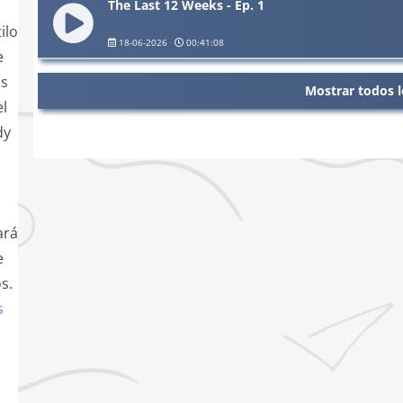
The Last 12 Weeks - Ep. 1
ilo
18-06-2026
00:41:08
e
ás
Mostrar todos l
el
dy
ará
e
s.
s