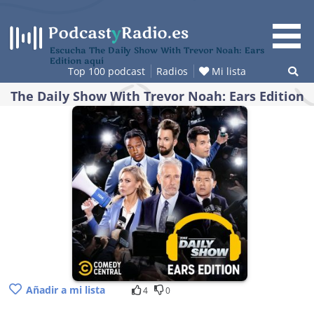
Saltar
al
contenido
Escucha The Daily Show With Trevor Noah: Ears
Edition aquí
Top 100 podcast
Radios
Mi lista
The Daily Show With Trevor Noah: Ears Edition
Añadir a mi lista
4
0