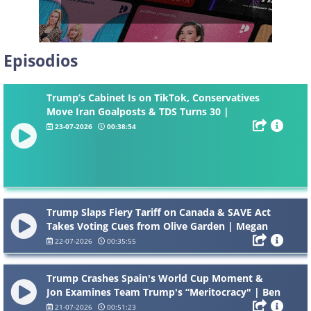
Episodios
Trump’s Cabinet Is on TikTok, Conservatives
Move Iran Goalposts & TDS Turns 30 |
23-07-2026
00:38:54
Trump Slaps Fiery Tariff on Canada & SAVE Act
Takes Voting Cues from Olive Garden | Megan
Rapinoe
22-07-2026
00:35:55
Trump Crashes Spain's World Cup Moment &
Jon Examines Team Trump's “Meritocracy" | Ben
Wikler
21-07-2026
00:51:23