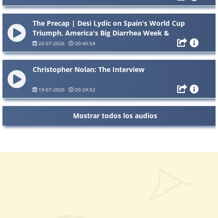
The Precap | Desi Lydic on Spain's World Cup
Triumph, America's Big Diarrhea Week &
Canada's Wildfire Smoke
20-07-2026
00:40:54
Christopher Nolan: The Interview
19-07-2026
00:24:52
Mostrar todos los audios