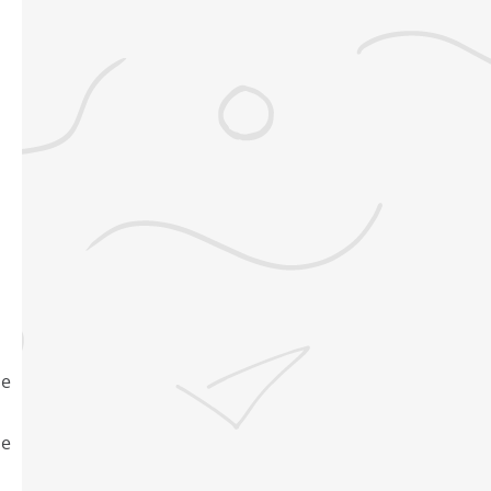
be
de