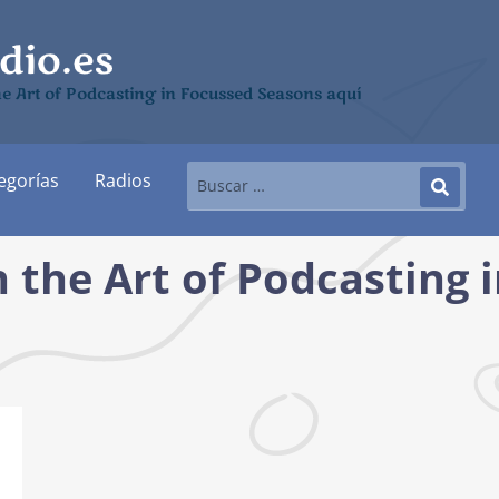
e Art of Podcasting in Focussed Seasons aquí
egorías
Radios
 the Art of Podcasting 