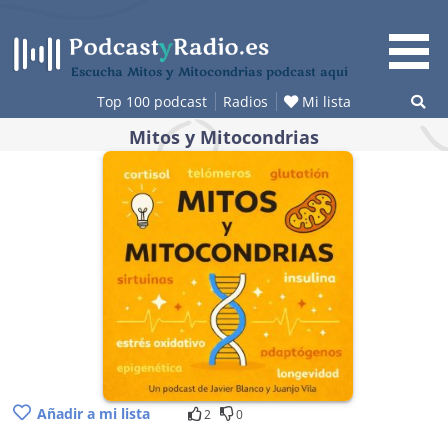
Saltar
al
contenido
Escucha Mitos y Mitocondrias podcast aquí
Top 100 podcast
Radios
Mi lista
Mitos y Mitocondrias
Añadir a mi lista
2
0