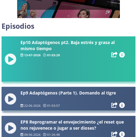
Episodios
Ep10 Adaptógenos pt2. Baja estrés y grasa al
mismo tiempo
13-07-2026
01:03:29
Ep9 Adaptógenos (Parte 1). Domando al tigre
22-06-2026
01:03:57
EP8 Reprogramar el envejecimiento ¿el reset que
nos rejuvenece o jugar a ser dioses?
08-06-2026
01:26:48