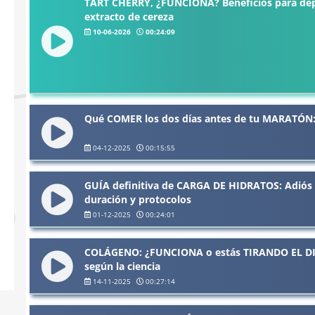
TART CHERRY, ¿FUNCIONA? Beneficios para depo
extracto de cereza
10-06-2026
00:24:09
Qué COMER los dos días antes de tu MARATÓ
04-12-2025
00:15:55
GUÍA definitiva de CARGA DE HIDRATOS: Adiós
duración y protocolos
01-12-2025
00:24:01
COLÁGENO: ¿FUNCIONA o estás TIRANDO EL DINE
según la ciencia
14-11-2025
00:27:14