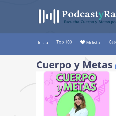
Saltar
al
contenido
Escucha Cuerpo y Metas po
Top 100
Cat
Inicio
Mi lista
Cuerpo y Metas