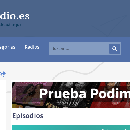
dcast aquí
egorías
Radios
Episodios