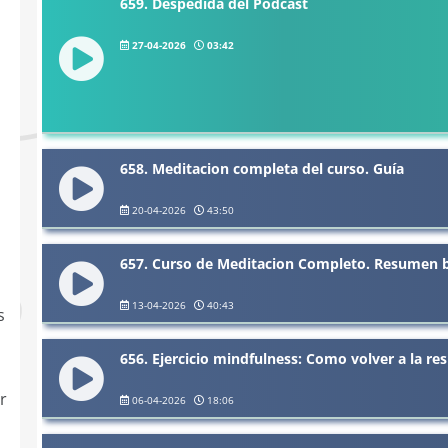
659. Despedida del Podcast
27-04-2026
03:42
658. Meditacion completa del curso. Guía
20-04-2026
43:50
657. Curso de Meditacion Completo. Resumen 
13-04-2026
40:43
s
656. Ejercicio mindfulness: Como volver a la res
r
06-04-2026
18:06