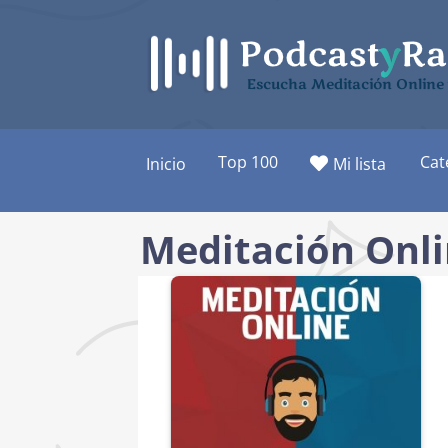
Saltar
al
contenido
Escucha Meditación Online 
Top 100
Cat
Inicio
Mi lista
Meditación Onli