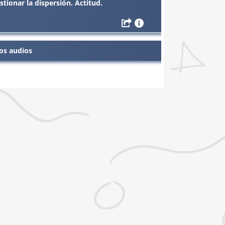
tionar la dispersión. Actitud.
os audios