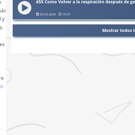
655 Como Volver a la respiración después de ges
e
más
30-03-2026
10:37
d y
s.
Mostrar todos l
ves
re
en
-