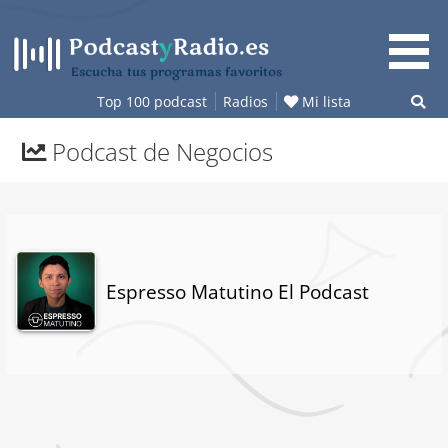
Saltar
al
contenido
Escucha tus programas favoritos
Top 100 podcast
Radios
Mi lista
Podcast de Negocios
Espresso Matutino El Podcast