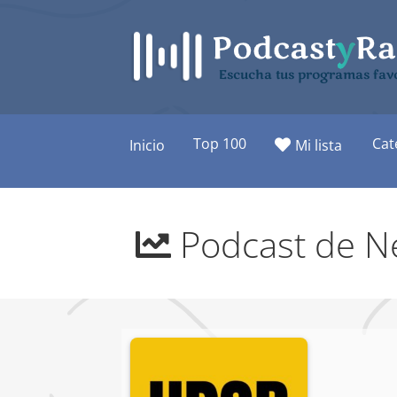
Saltar
al
contenido
Escucha tus programas favo
Top 100
Cat
Inicio
Mi lista
Podcast de N