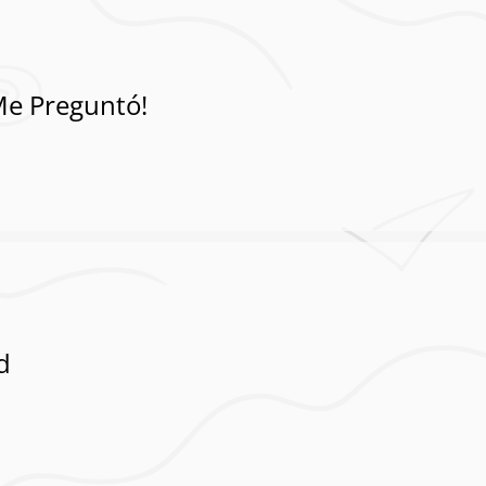
Me Preguntó!
d