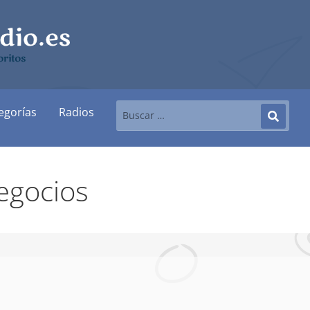
ritos
egorías
Radios
egocios