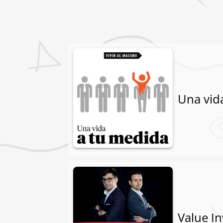
Una vid
Value I