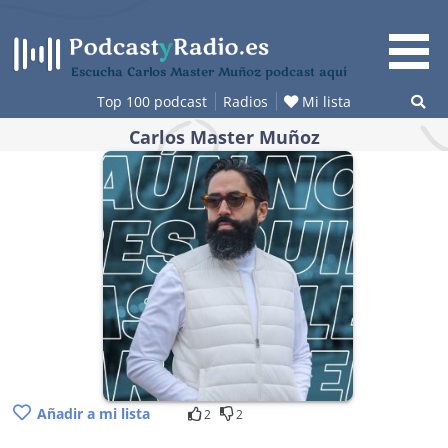
Saltar
al
contenido
Escucha Carlos Master Muñoz podcast aquí
Top 100 podcast
Radios
Mi lista
Carlos Master Muñoz
Añadir a mi lista
2
2