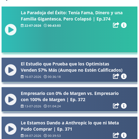
La Paradoja del Éxito: Tenía Fama, Dinero y una
Familia Gigantesca, Pero Colapsó | Ep.374
22-07-2026
00:43:03
El Estudio que Prueba que los Optimistas
Venden 57% Más (Aunque no Estén Calificados)
| Ep.373
16-07-2026
00:36:18
Empresario con 0% de Margen vs. Empresario
con 100% de Margen | Ep. 372
13-07-2026
01:04:24
Le Estamos Dando a Anthropic lo que ni Meta
Pudo Comprar | Ep. 371
08-07-2026
00:39:53