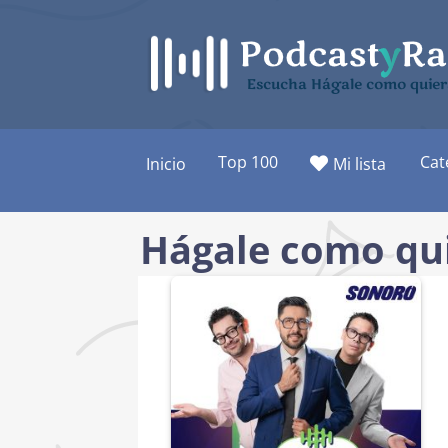
Saltar
al
contenido
Escucha Hágale como quier
Top 100
Cat
Inicio
Mi lista
Hágale como qu