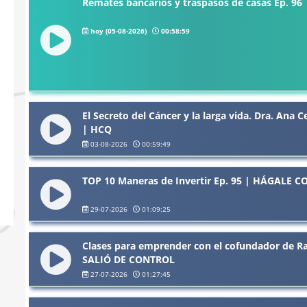
Remates bancarios y traspasos de casas Ep. 
hoy (05-08-2026)
00:58:59
El Secreto del Cáncer y la larga vida. Dra. Ana
| HCQ
03-08-2026
00:59:49
TOP 10 Maneras de Invertir Ep. 95 | HÁGALE
29-07-2026
01:09:25
⁠Clases para emprender con el cofundador de Ra
SALIÓ DE CONTROL
27-07-2026
01:27:45