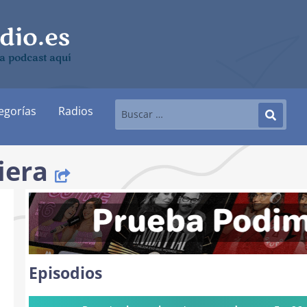
a podcast aquí
egorías
Radios
iera
Episodios