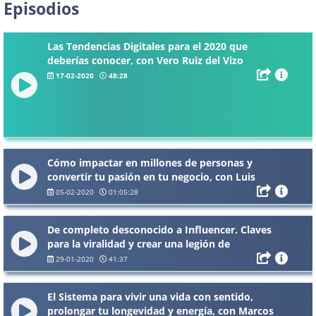
Episodios
Las Tendencias Digitales para el 2020 que
deberías conocer, con Vero Ruiz del Vizo
17-02-2020
48:28
Cómo impactar en millones de personas y
convertir tu pasión en tu negocio, con Luis
Ramos (Libros para Emprendedores)
05-02-2020
01:05:28
De completo desconocido a Influencer. Claves
para la viralidad y crear una legión de
seguidores, con Rorro Echávez
29-01-2020
41:37
El Sistema para vivir una vida con sentido,
prolongar tu longevidad y energía, con Marcos