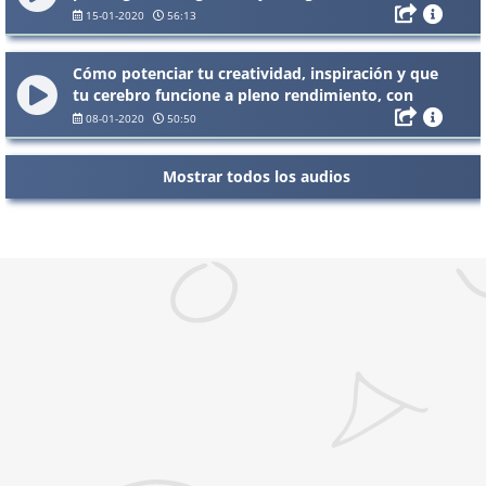
Cartagena
15-01-2020
56:13
Cómo potenciar tu creatividad, inspiración y que
tu cerebro funcione a pleno rendimiento, con
Alfonso González Aguilar
08-01-2020
50:50
Mostrar todos los audios