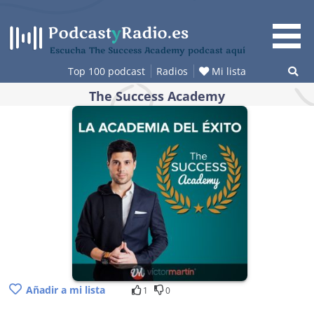
Saltar
al
contenido
Escucha The Success Academy podcast aquí
Top 100 podcast
Radios
Mi lista
The Success Academy
Añadir a mi lista
1
0