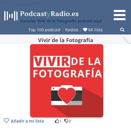
Saltar
al
contenido
Escucha Vivir de la Fotografía podcast aquí
Top 100 podcast
Radios
Mi lista
Vivir de la Fotografía
Añadir a mi lista
1
0