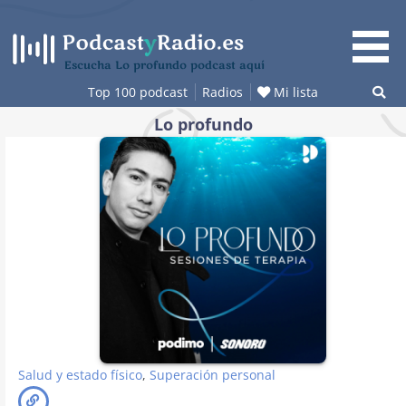
Saltar
al
contenido
Escucha Lo profundo podcast aquí
Top 100 podcast
Radios
Mi lista
Lo profundo
Salud y estado físico
,
Superación personal