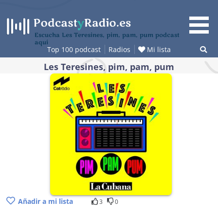
Saltar
al
contenido
Escucha Les Teresines, pim, pam, pum podcast
aquí
Top 100 podcast
Radios
Mi lista
Les Teresines, pim, pam, pum
Añadir a mi lista
3
0