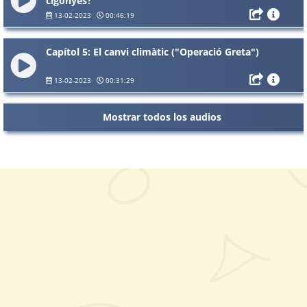
cigonyes?
13-02-2023
00:46:19
Capítol 5: El canvi climàtic ("Operació Greta")
13-02-2023
00:31:29
Mostrar todos los audios