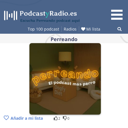
Saltar
al
contenido
Escucha Perreando podcast aquí
Top 100 podcast
Radios
Mi lista
Perreando
Añadir a mi lista
2
0