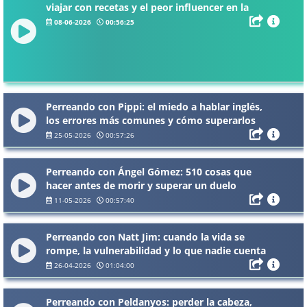
viajar con recetas y el peor influencer en la
cocina
08-06-2026
00:56:25
Perreando con Pippi: el miedo a hablar inglés,
los errores más comunes y cómo superarlos
25-05-2026
00:57:26
Perreando con Ángel Gómez: 510 cosas que
hacer antes de morir y superar un duelo
11-05-2026
00:57:40
Perreando con Natt Jim: cuando la vida se
rompe, la vulnerabilidad y lo que nadie cuenta
del cáncer
26-04-2026
01:04:00
Perreando con Peldanyos: perder la cabeza,