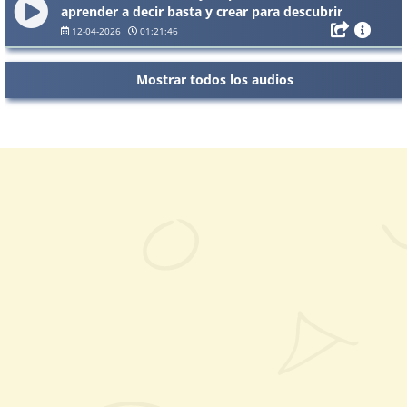
aprender a decir basta y crear para descubrir
quién eres
12-04-2026
01:21:46
Mostrar todos los audios