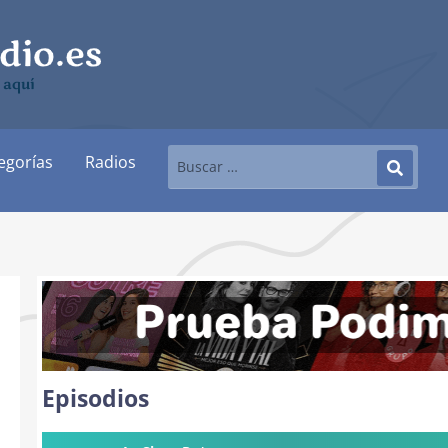
 aquí
egorías
Radios
Episodios