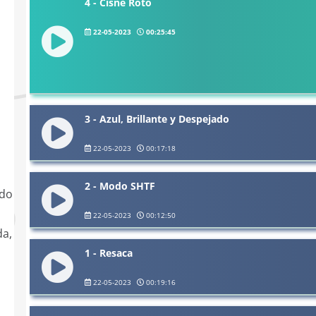
4 - Cisne Roto
22-05-2023
00:25:45
3 - Azul, Brillante y Despejado
22-05-2023
00:17:18
2 - Modo SHTF
ndo
22-05-2023
00:12:50
da,
1 - Resaca
22-05-2023
00:19:16