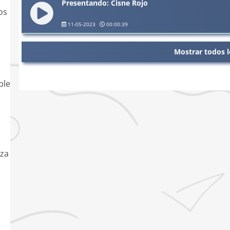
Presentando: Cisne Rojo
os
11-05-2023
00:00:39
Mostrar todos l
ble
eza