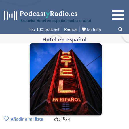
Saltar
al
contenido
Escucha Hotel en español podcast aquí
Top 100 podcast
Radios
Mi lista
Hotel en español
Añadir a mi lista
3
4