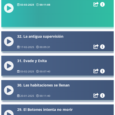
03-03-2025
00:11:08
32. La antigua supervisión
17-02-2025
00:09:31
31. Evade y Evita
03-02-2025
00:07:40
30. Las habitaciones se llenan
20-01-2025
00:11:40
29. El Botones intenta no morir