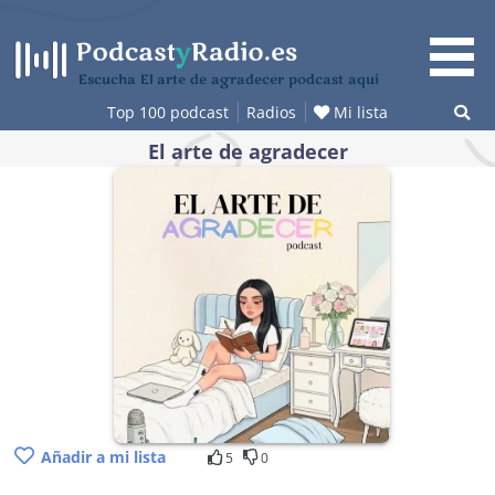
Saltar
al
contenido
Escucha El arte de agradecer podcast aquí
Top 100 podcast
Radios
Mi lista
El arte de agradecer
Añadir a mi lista
5
0