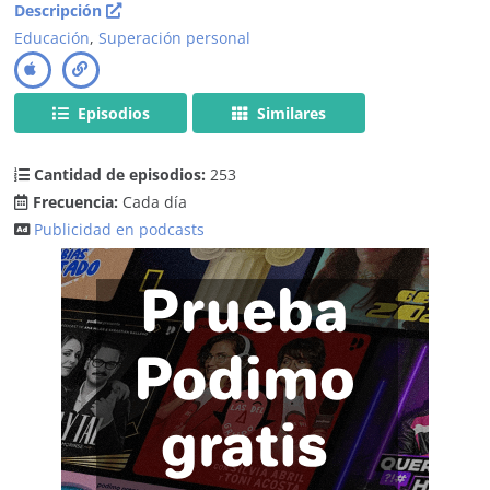
Descripción
Educación
,
Superación personal
Episodios
Similares
Cantidad de episodios:
253
Frecuencia:
Cada día
Publicidad en podcasts