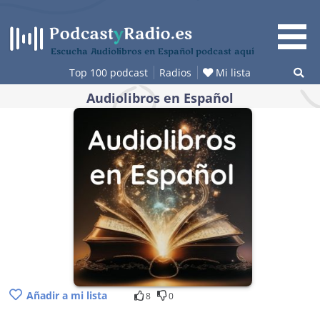
Saltar
al
contenido
Escucha Audiolibros en Español podcast aquí
Top 100 podcast
Radios
Mi lista
Audiolibros en Español
Añadir a mi lista
8
0