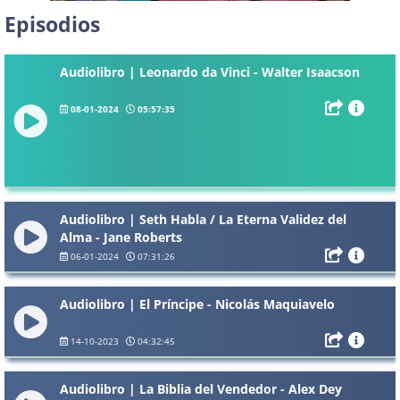
Episodios
Audiolibro | Leonardo da Vinci - Walter Isaacson
08-01-2024
05:57:35
Audiolibro | Seth Habla / La Eterna Validez del
Alma - Jane Roberts
06-01-2024
07:31:26
Audiolibro | El Príncipe - Nicolás Maquiavelo
14-10-2023
04:32:45
Audiolibro | La Biblia del Vendedor - Alex Dey