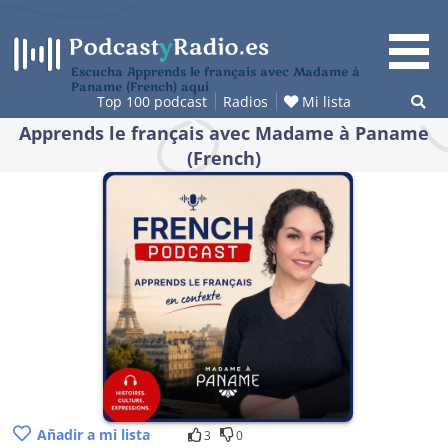
Saltar
al
contenido
Escucha Apprends le français avec Madame à
Paname (French) aquí
Top 100 podcast
Radios
Mi lista
Apprends le français avec Madame à Paname
(French)
Añadir a mi lista
3
0