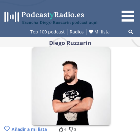
Saltar
al
contenido
Escucha Diego Ruzzarin podcast aquí
Top 100 podcast
Radios
Mi lista
Diego Ruzzarin
Añadir a mi lista
4
0