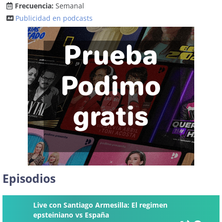
Frecuencia:
Semanal
Publicidad en podcasts
Episodios
Live con Santiago Armesilla: El regimen
epsteiniano vs España