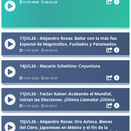
21-07-2026
00:22:36
17JUL26 - Alejandro Rosas: Bailar con la más fea:
Especial de Magnicidios, Fusilados y Petateados.
17-07-2026
00:34:02
14JUL26 - Macario Schettino: Coyuntura
14-07-2026
00:18:39
11JUL26 - Factor Kaiser: Acabando el Mundial,
Inician las Elecciones. ¡Última Llamada! ¡Última
Oportunidad!
11-07-2026
00:20:01
10JUL26 - Alejandro Rosas: Oro Azteca, Bienes
del Clero, Japoneses en México y el fin de la