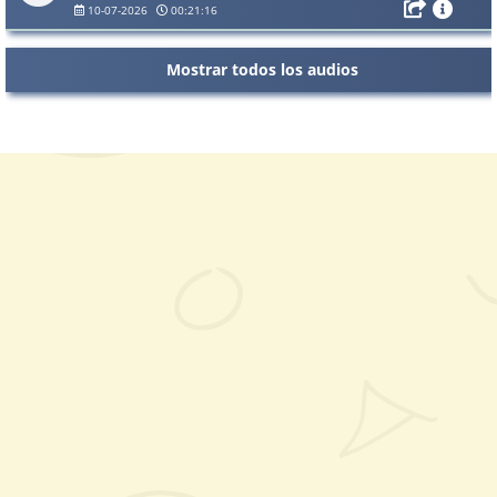
Santa Inquisición
10-07-2026
00:21:16
Mostrar todos los audios