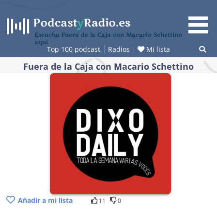
Saltar
al
contenido
Escucha Fuera de la Caja con Macario Schettino
aquí
Top 100 podcast
Radios
Mi lista
Fuera de la Caja con Macario Schettino
Añadir a mi lista
11
0