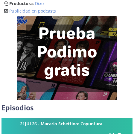
Productora:
Dixo
Publicidad en podcasts
Episodios
21JUL26 - Macario Schettino: Coyuntura