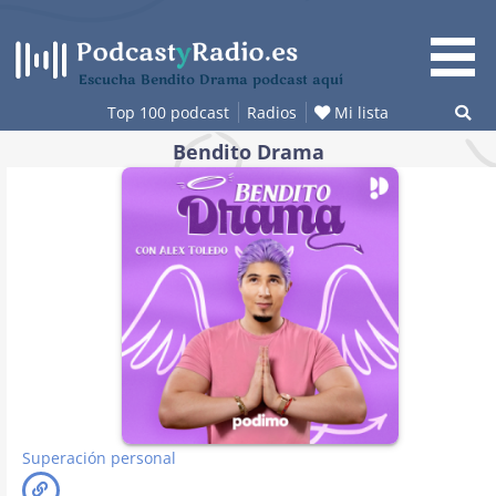
Saltar
al
contenido
Escucha Bendito Drama podcast aquí
Top 100 podcast
Radios
Mi lista
Bendito Drama
Superación personal