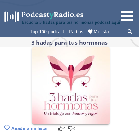
Saltar
al
contenido
Escucha 3 hadas para tus hormonas podcast aquí
Top 100 podcast
Radios
Mi lista
3 hadas para tus hormonas
Añadir a mi lista
6
0