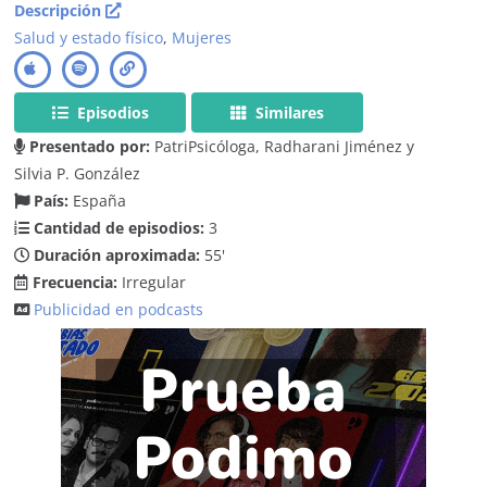
Descripción
Salud y estado físico
,
Mujeres
Episodios
Similares
Presentado por:
PatriPsicóloga, Radharani Jiménez y
Silvia P. González
País:
España
Cantidad de episodios:
3
Duración aproximada:
55'
Frecuencia:
Irregular
Publicidad en podcasts