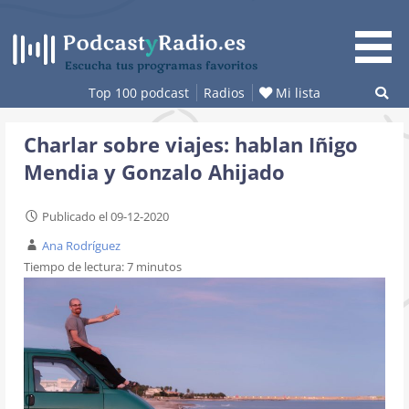
Saltar
al
contenido
Escucha tus programas favoritos
Top 100 podcast
Radios
Mi lista
Charlar sobre viajes: hablan Iñigo
Mendia y Gonzalo Ahijado
Publicado el 09-12-2020
Ana Rodríguez
Tiempo de lectura:
7
minutos