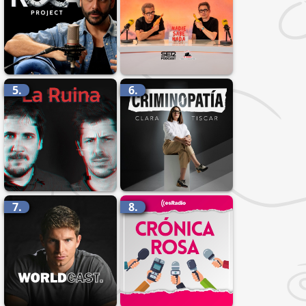
5.
6.
7.
8.