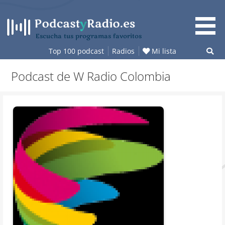
Saltar
al
contenido
Escucha tus programas favoritos
Top 100 podcast
Radios
Mi lista
Podcast de W Radio Colombia