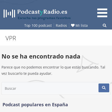
Saltar
al
contenido
Escucha tus programas favoritos
Top 100 podcast
Radios
Mi lista
VPR
No se ha encontrado nada
Parece que no podemos encontrar lo que estás buscando. Tal
vez buscarlo te pueda ayudar.
Buscar
Podcast populares en España