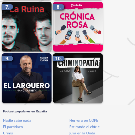
7.
8.
9.
10.
Podcast populares en España
Nadie sabe nada
Herrera en COPE
El partidazo
Estirando el chicle
Crims
Julia en la Onda