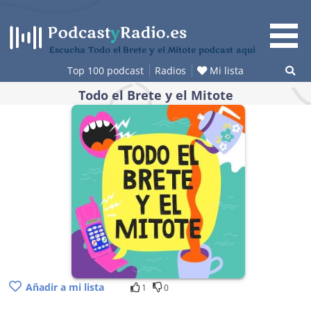
Saltar
al
contenido
Escucha Todo el Brete y el Mitote podcast aquí
Top 100 podcast
Radios
Mi lista
Todo el Brete y el Mitote
Añadir a mi lista
1
0