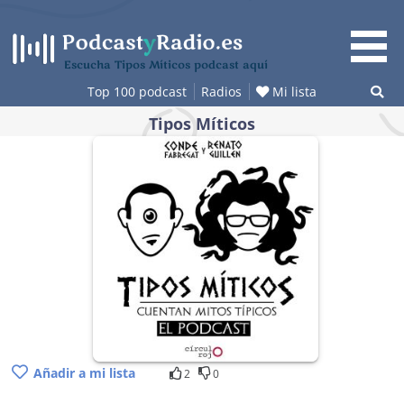
Saltar
al
contenido
Escucha Tipos Míticos podcast aquí
Top 100 podcast
Radios
Mi lista
Tipos Míticos
Añadir a mi lista
2
0