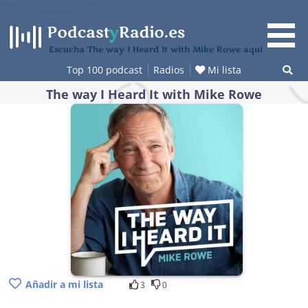
Saltar
al
contenido
Escucha The way I Heard It with Mike Rowe aquí
Top 100 podcast
Radios
Mi lista
The way I Heard It with Mike Rowe
Añadir a mi lista
3
0