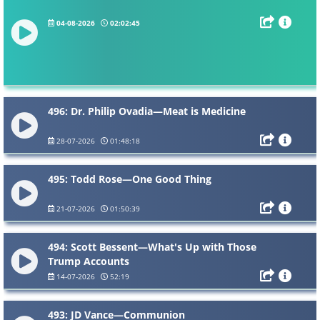
04-08-2026
02:02:45
496: Dr. Philip Ovadia—Meat is Medicine
28-07-2026
01:48:18
495: Todd Rose—One Good Thing
21-07-2026
01:50:39
494: Scott Bessent—What's Up with Those
Trump Accounts
14-07-2026
52:19
493: JD Vance—Communion