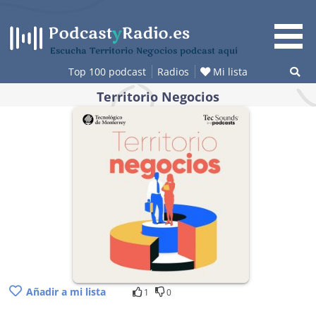
Saltar
al
contenido
Escucha Territorio Negocios podcast aquí
Top 100 podcast
Radios
Mi lista
Territorio Negocios
Añadir a mi lista
1
0