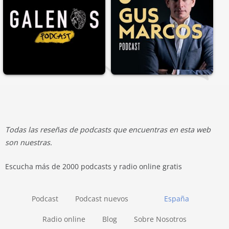
Todas las reseñas de podcasts que encuentras en esta web
son nuestras.
Escucha más de 2000 podcasts y radio online gratis
Podcast
Podcast nuevos
España
Radio online
Blog
Sobre Nosotros