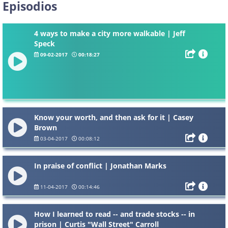
Episodios
4 ways to make a city more walkable | Jeff
Speck
09-02-2017
00:18:27
Know your worth, and then ask for it | Casey
Brown
03-04-2017
00:08:12
In praise of conflict | Jonathan Marks
11-04-2017
00:14:46
How I learned to read -- and trade stocks -- in
prison | Curtis "Wall Street" Carroll