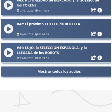
#43: ACTUALIDAD de MERCADO y la GUERRA de
los TOKENS
07-07-2026
01:17:38
#42: El próximo CUELLO de BOTELLA
30-06-2026
01:07:03
#41: LUJO, la SELECCIÓN ESPAÑOLA, y la
LLEGADA de los ROBOTS
23-06-2026
01:21:51
Mostrar todos los audios