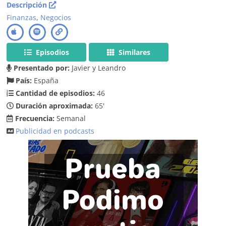
Descripción
Finanzas
,
Negocios
Episodios
Similares
Presentado por:
Javier y Leandro
País:
España
Cantidad de episodios:
46
Duración aproximada:
65'
Frecuencia:
Semanal
Publicidad en podcasts