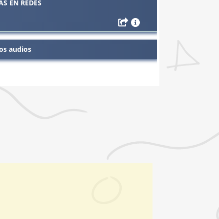
AS EN REDES
os audios