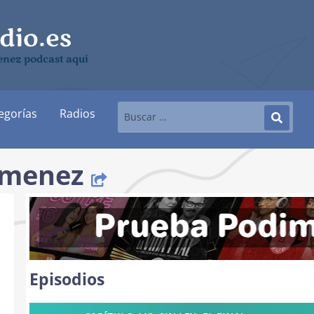
enez podcast aquí
egorías
Radios
Jimenez
Episodios