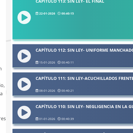
CAPÍTULO 113: SIN LEY- EL FINAL
22-01-2026
00:40:15
CAPÍTULO 112: SIN LEY- UNIFORME MANCHAD
15-01-2026
00:40:11
n
CAPÍTULO 111: SIN LEY-ACUCHILLADOS FRENT
io,
08-01-2026
00:40:21
 a
CAPÍTULO 110: SIN LEY- NEGLIGENCIA EN LA 
res
01-01-2026
00:40:39