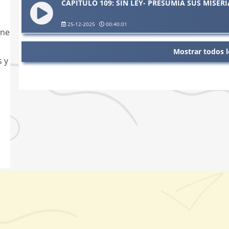
CAPÍTULO 109: SIN LEY- PRESUMÍA SUS MISERI
25-12-2025
00:40:01
ene
Mostrar todos l
s y