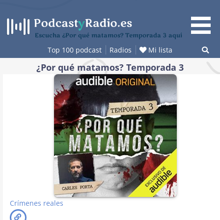
Saltar
al
contenido
Escucha ¿Por qué matamos? Temporada 3 aquí
Top 100 podcast
Radios
Mi lista
¿Por qué matamos? Temporada 3
Crímenes reales