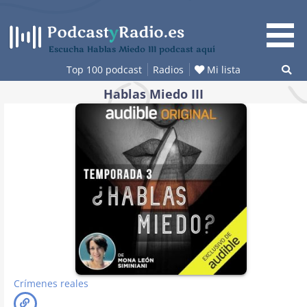
Saltar
al
contenido
Escucha Hablas Miedo III podcast aquí
Top 100 podcast
Radios
Mi lista
Hablas Miedo III
Crímenes reales