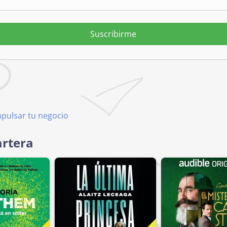
Suscribirme
mpulsar tu negocio
artera