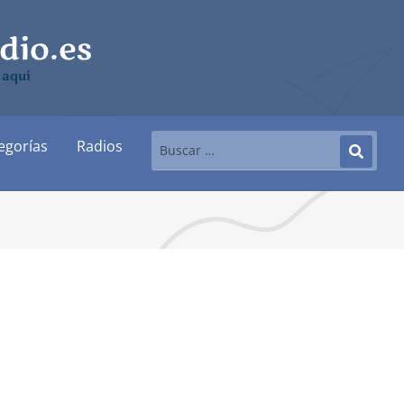
 aquí
egorías
Radios