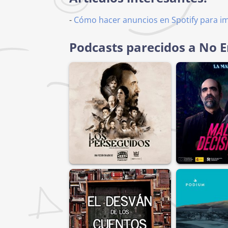
-
Cómo hacer anuncios en Spotify para i
Podcasts parecidos a No E