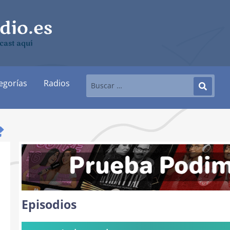
cast aquí
egorías
Radios
Episodios