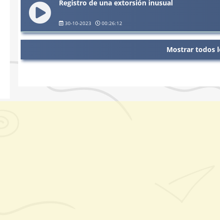
Registro de una extorsión inusual
30-10-2023
00:26:12
Mostrar todos l