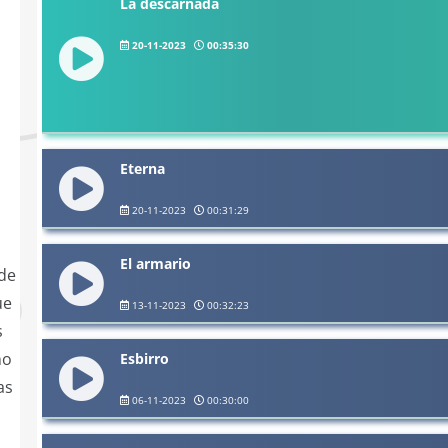
La descarnada
20-11-2023
00:35:30
Eterna
20-11-2023
00:31:29
El armario
 de
ue
13-11-2023
00:32:23
s
no
Esbirro
as
06-11-2023
00:30:00