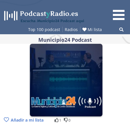
Saltar
al
contenido
Escucha Municipio24 Podcast aquí
Top 100 podcast
Radios
Mi lista
Municipio24 Podcast
Añadir a mi lista
1
0