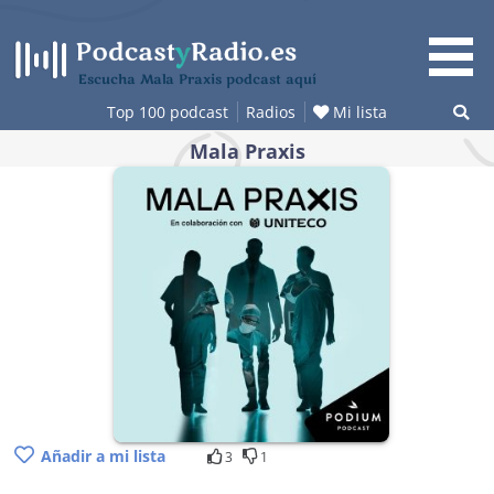
Saltar
al
contenido
Escucha Mala Praxis podcast aquí
Top 100 podcast
Radios
Mi lista
Mala Praxis
Añadir a mi lista
3
1