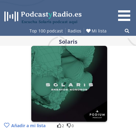
Saltar
al
contenido
Escucha Solaris podcast aquí
Top 100 podcast
Radios
Mi lista
Solaris
Añadir a mi lista
2
0