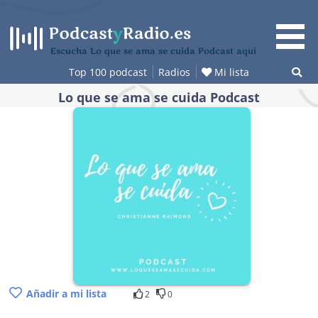
Saltar
al
contenido
Escucha Lo que se ama se cuida Podcast aquí
Top 100 podcast
Radios
Mi lista
Lo que se ama se cuida Podcast
Añadir a mi lista
2
0