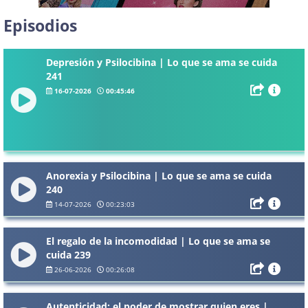
Episodios
Depresión y Psilocibina | Lo que se ama se cuida
241
16-07-2026
00:45:46
Anorexia y Psilocibina | Lo que se ama se cuida
240
14-07-2026
00:23:03
El regalo de la incomodidad | Lo que se ama se
cuida 239
26-06-2026
00:26:08
Autenticidad: el poder de mostrar quien eres |