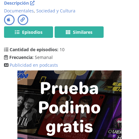
Descripción
Documentales
,
Sociedad y Cultura
Episodios
Similares
Cantidad de episodios:
10
Frecuencia:
Semanal
Publicidad en podcasts