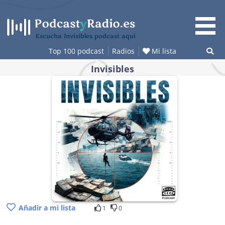
Saltar
al
contenido
Escucha Invisibles podcast aquí
Top 100 podcast
Radios
Mi lista
Invisibles
Añadir a mi lista
1
0