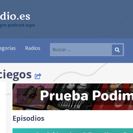
gos podcast aquí
egorías
Radios
ciegos
Episodios