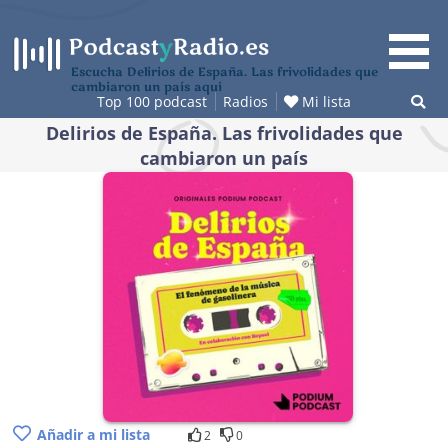
Saltar
al
contenido
Escucha Delirios de España. Las frivolidades que
cambiaron un país aquí
Top 100 podcast
Radios
Mi lista
Delirios de España. Las frivolidades que
cambiaron un país
Añadir a mi lista
2
0