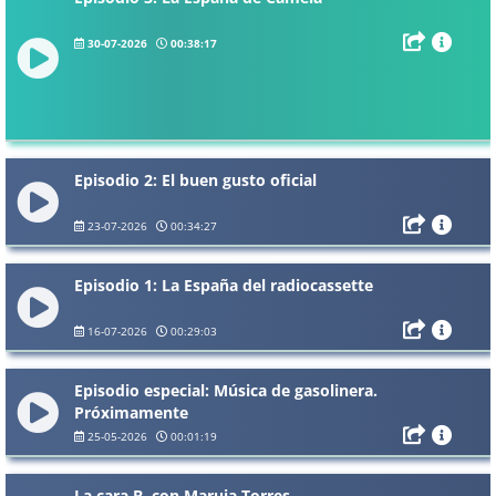
30-07-2026
00:38:17
Episodio 2: El buen gusto oficial
23-07-2026
00:34:27
Episodio 1: La España del radiocassette
16-07-2026
00:29:03
Episodio especial: Música de gasolinera.
Próximamente
25-05-2026
00:01:19
La cara B, con Maruja Torres