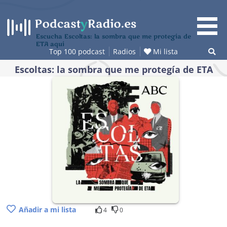
Saltar
al
contenido
Escucha Escoltas: la sombra que me protegía de
ETA aquí
Top 100 podcast
Radios
Mi lista
Escoltas: la sombra que me protegía de ETA
Añadir a mi lista
4
0