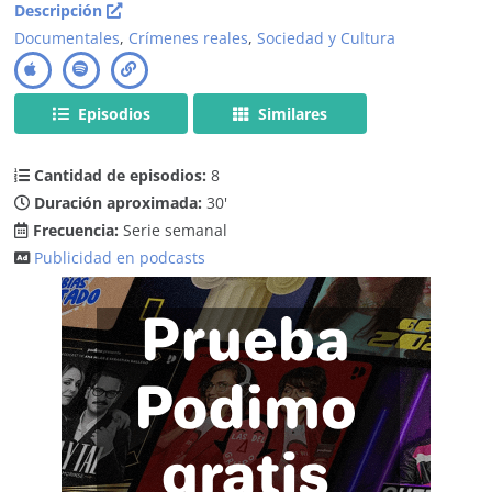
Descripción
Documentales
,
Crímenes reales
,
Sociedad y Cultura
Episodios
Similares
Cantidad de episodios:
8
Duración aproximada:
30'
Frecuencia:
Serie semanal
Publicidad en podcasts